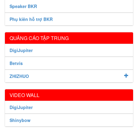
Speaker BKR
Phụ kiên hỗ trợ BKR
QUẢNG CÁO TẬP TRUNG
DigiJupiter
Betvis
ZHIZHUO
VIDEO WALL
DigiJupiter
Shinybow
SP MỚI