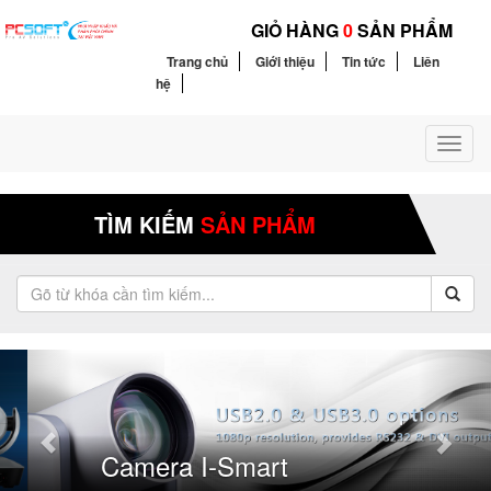
GIỎ HÀNG
0
SẢN PHẨM
Trang chủ
Giới thiệu
Tin tức
Liên
hệ
Toggl
naviga
TÌM KIẾM
SẢN PHẨM
Camera I-Smart