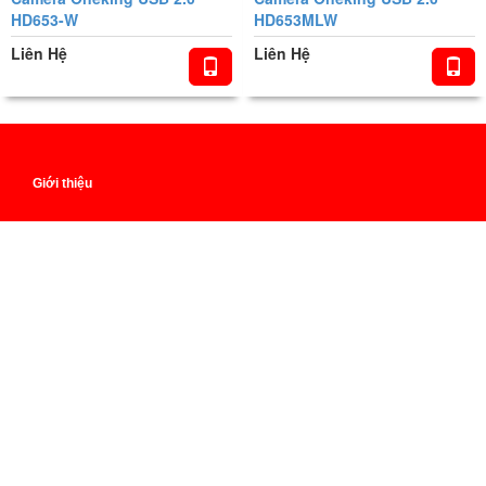
HD653-W
HD653MLW
Liên Hệ
Liên Hệ
Giới thiệu
GIẢI PHÁP XÂY DỰNG BÃI GIỮ XE THÔNG MINH
Giải pháp hội nghị trực tuyến cho khối Tài Chính - Ngân Hàng
Giải pháp hội nghị truyền hình cho Y tế
Tuyển dụng