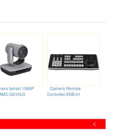
era Ismart 1080P
Camera Remote
Camera Isma
 AMC-G310U3
Controller-EKB-01
AMC-M0301