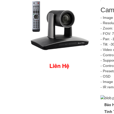
Cam
- Image
- Resolu
- Zoom: 
- FOV: 7
- Pan: -
- Tilt: -
- Video 
- Contr
- Suppor
Liên Hệ
- Contr
- Prese
- OSD
- Image f
- IR rem
Bảo 
Tình 