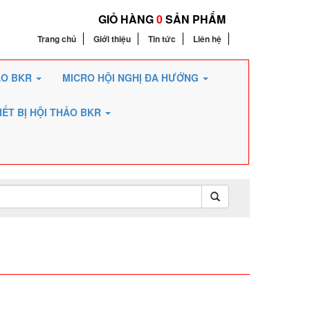
GIỎ HÀNG
0
SẢN PHẨM
Trang chủ
Giới thiệu
Tin tức
Liên hệ
ẢO BKR
MICRO HỘI NGHỊ ĐA HƯỚNG
IẾT BỊ HỘI THẢO BKR