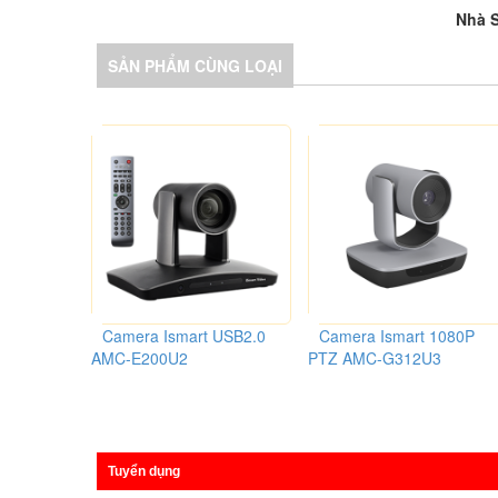
Nhà S
SẢN PHẨM CÙNG LOẠI
 1080P
Camera Ismart USB2.0
Camera Ismart 1080P
3
AMC-E200U2
PTZ AMC-G312U3
Giới thiệu
GIẢI PHÁP XÂY DỰNG BÃI GIỮ XE THÔNG MINH