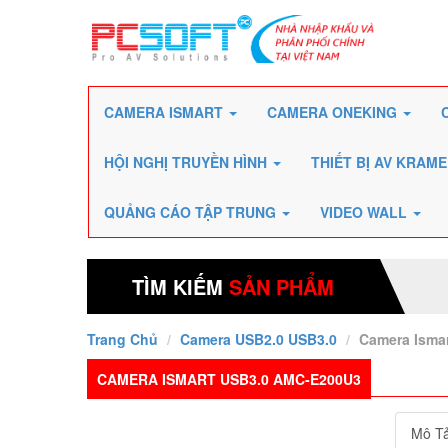
CAMERA ISMART
CAMERA ONEKING
HỘI NGHỊ TRUYỀN HÌNH
THIẾT BỊ AV KRAM
QUẢNG CÁO TẬP TRUNG
VIDEO WALL
TÌM KIẾM
SẢN PHẨM
Trang Chủ
Camera USB2.0 USB3.0
Camera Isma
CAMERA ISMART USB3.0 AMC-E200U3
Mô T