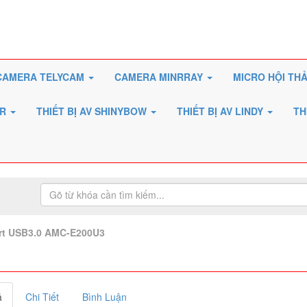
CAMERA TELYCAM
CAMERA MINRRAY
MICRO HỘI TH
ER
THIẾT BỊ AV SHINYBOW
THIẾT BỊ AV LINDY
TH
rt USB3.0 AMC-E200U3
ả
Chi Tiết
Bình Luận