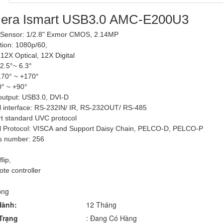
era Ismart USB3.0 AMC-E200U3
 Sensor: 1/2.8" Exmor CMOS, 2.14MP
tion: 1080p/60,
12X Optical, 12X Digital
2.5°~ 6.3°
170° ~ +170°
30° ~ +90°
output: USB3.0, DVI-D
ol interface: RS-232IN/ IR, RS-232OUT/ RS-485
t standard UVC protocol
ol Protocol: VISCA and Support Daisy Chain, PELCO-D, PELCO-P
ts number: 256
lip,
ote controller
Hành:
12 Tháng
Trạng
: Đang Có Hàng