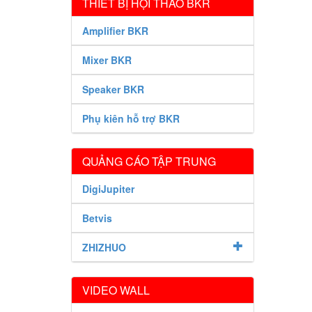
THIẾT BỊ HỘI THẢO BKR
Amplifier BKR
Mixer BKR
Speaker BKR
Phụ kiên hỗ trợ BKR
QUẢNG CÁO TẬP TRUNG
DigiJupiter
Betvis
ZHIZHUO
VIDEO WALL