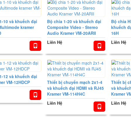
1-10 và khuếch đại
Bộ chia 1-20 và khuếch đại
Bộ chia H
Multimode kramer
Composite Video - Stereo
khuếch đ
D
Audio Kramer VM-20ARII
16H
Liên Hệ
Liên Hệ
1-12 và khuếch đại
mer VM-12HDCP
Thiết bị chuyển mạch 2x1-4
Thiết bị 
và khuếch đại HDMI và RJ45
và khuếch
Kramer VM-114H4C
Kramer V
Liên Hệ
Liên Hệ