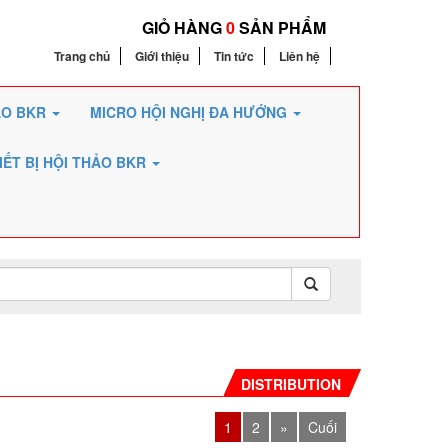
GIỎ HÀNG
0
SẢN PHẨM
Trang chủ
Giới thiệu
Tin tức
Liên hệ
ẢO BKR
MICRO HỘI NGHỊ ĐA HƯỚNG
IẾT BỊ HỘI THẢO BKR
DISTRIBUTION
AMPLIFIERS
1
2
»
Cuối