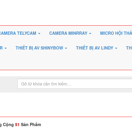
CAMERA TELYCAM
CAMERA MINRRAY
MICRO HỘI TH
ER
THIẾT BỊ AV SHINYBOW
THIẾT BỊ AV LINDY
TH
g Cộng
51
Sản Phẩm