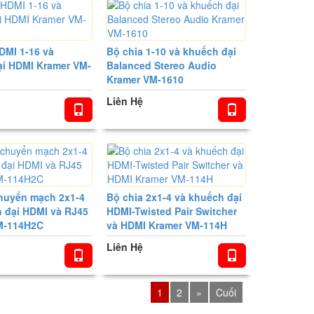
DMI 1-16 và
Bộ chia 1-10 và khuếch đại
ại HDMI Kramer VM-
Balanced Stereo Audio
Kramer VM-1610
Liên Hệ
chuyển mạch 2x1-4
Bộ chia 2x1-4 và khuếch đại
 đại HDMI và RJ45
HDMI-Twisted Pair Switcher
M-114H2C
và HDMI Kramer VM-114H
Liên Hệ
1
2
»
Cuối