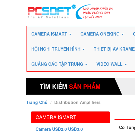
CAMERA ISMART
CAMERA ONEKING
HỘI NGHỊ TRUYỀN HÌNH
THIẾT BỊ AV KRAM
QUẢNG CÁO TẬP TRUNG
VIDEO WALL
TÌM KIẾM
SẢN PHẨM
Trang Chủ
Distribution Amplifiers
CAMERA ISMART
Có Tổn
Camera USB2.0 USB3.0