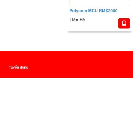
Polycom MCU RMX2000
Liên Hệ
Tuyển dụng
Giới thiệu
GIẢI PHÁP XÂY DỰNG BÃI GIỮ XE THÔNG MINH
Giải pháp hội nghị trực tuyến cho khối Tài Chính - Ngân Hàng
Giải pháp hội nghị truyền hình cho Y tế
Tuyển dụng