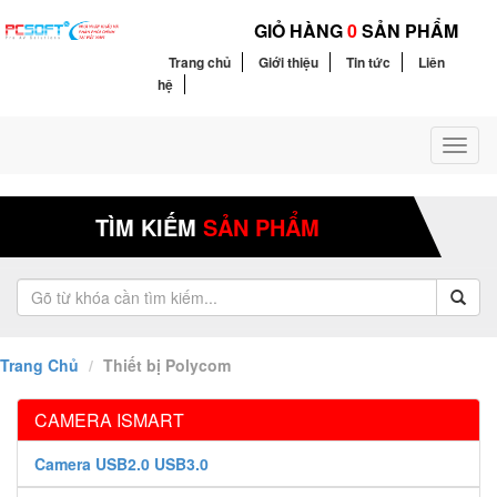
GIỎ HÀNG
0
SẢN PHẨM
Trang chủ
Giới thiệu
Tin tức
Liên
hệ
Toggl
naviga
TÌM KIẾM
SẢN PHẨM
Trang Chủ
Thiết bị Polycom
CAMERA ISMART
Camera USB2.0 USB3.0