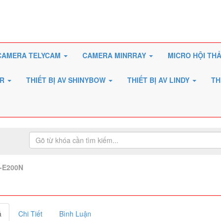
CAMERA TELYCAM
CAMERA MINRRAY
MICRO HỘI TH
ER
THIẾT BỊ AV SHINYBOW
THIẾT BỊ AV LINDY
TH
C-E200N
ả
Chi Tiết
Bình Luận