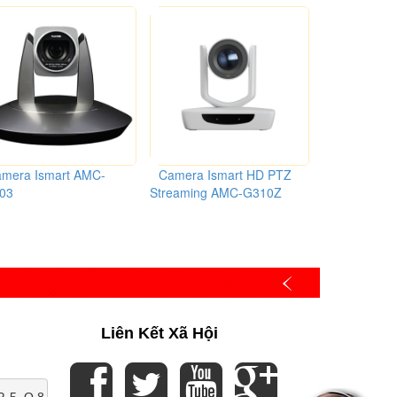
mera Ismart AMC-
Camera Ismart HD PTZ
Camera Is
03
Streaming AMC-G310Z
K2001
Liên Kết Xã Hội
P. 5, Q.8, Tp. HCM, Việt Nam