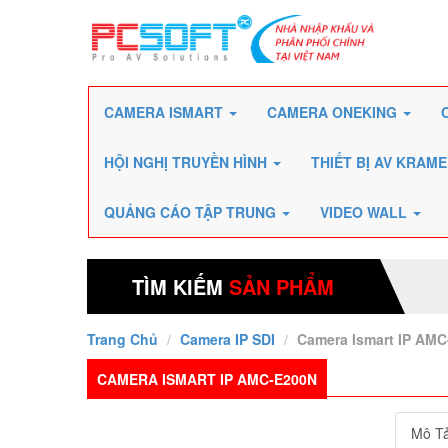
CAMERA ISMART
CAMERA ONEKING
HỘI NGHỊ TRUYỀN HÌNH
THIẾT BỊ AV KRAM
QUẢNG CÁO TẬP TRUNG
VIDEO WALL
TÌM KIẾM
SẢN PHẨM
Trang Chủ
Camera IP SDI
Camera Ismart IP AM
CAMERA ISMART IP AMC-E200N
Mô T