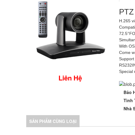
PTZ
H.265 v
Compati
72.5°FOV
Simultan
With OSD
Come wit
Support
RS232IN
Special 
Liên Hệ
Bảo 
Tình 
Nhà S
SẢN PHẨM CÙNG LOẠI