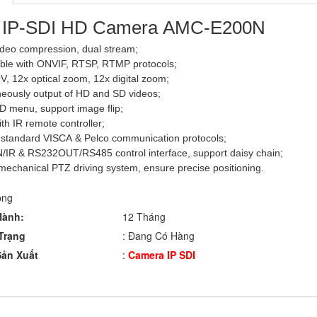
 IP-SDI HD Camera AMC-E200N
ideo compression, dual stream;
ble with ONVIF, RTSP, RTMP protocols;
, 12x optical zoom, 12x digital zoom;
eously output of HD and SD videos;
 menu, support image flip;
h IR remote controller;
 standard VISCA & Pelco communication protocols;
/IR & RS232OUT/RS485 control interface, support daisy chain;
mechanical PTZ driving system, ensure precise positioning.
Hành:
12 Tháng
Trạng
: Đang Có Hàng
ản Xuất
:
Camera IP SDI