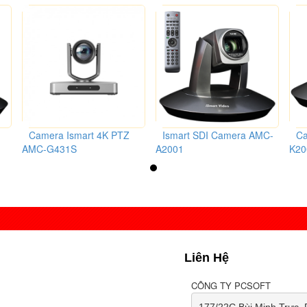
Camera Ismart 4K PTZ
Ismart SDI Camera AMC-
Ca
AMC-G431S
A2001
K20
Liên Hệ
CÔNG TY PCSOFT
177/22C Bùi Minh Trực, 