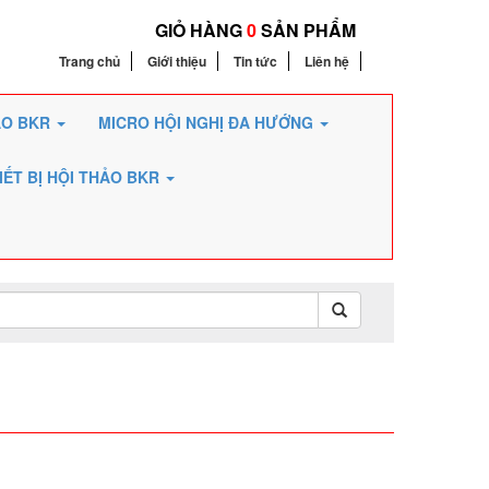
GIỎ HÀNG
0
SẢN PHẨM
Trang chủ
Giới thiệu
Tin tức
Liên hệ
ẢO BKR
MICRO HỘI NGHỊ ĐA HƯỚNG
IẾT BỊ HỘI THẢO BKR